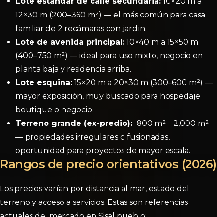
Lote estándar de calle secundaria:
10×20 m a
12×30 m (200–360 m²) — el más común para casa
familiar de 2 recámaras con jardín.
Lote de avenida principal:
10×40 m a 15×50 m
(400–750 m²) — ideal para uso mixto, negocio en
planta baja y residencia arriba.
Lote esquina:
15×20 m a 20×30 m (300–600 m²) —
mayor exposición, muy buscado para hospedaje
boutique o negocio.
Terreno grande (ex-predio):
800 m² – 2,000 m²
— propiedades irregulares o fusionadas,
oportunidad para proyectos de mayor escala.
Rangos de precio orientativos (2026)
Los precios varían por distancia al mar, estado del
terreno y acceso a servicios. Estas son referencias
actuales del mercado en Sisal pueblo: