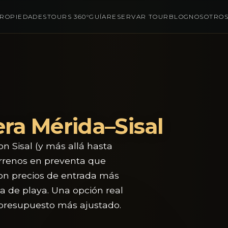
ROPIEDADES
TOURS 360°
GUÍA
RESERVAR TOUR
BLOG
NOSOTRO
era Mérida–Sisal
 Sisal (y más allá hasta
errenos en preventa que
con precios de entrada más
ea de playa. Una opción real
n presupuesto más ajustado.