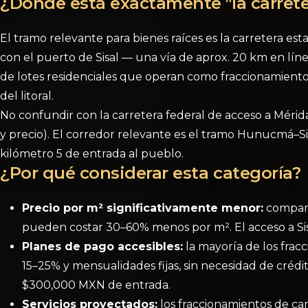
¿Dónde está exactamente "la carreter
El tramo relevante para bienes raíces es la carretera 
con el puerto de Sisal — una vía de aprox. 20 km en línea
de lotes residenciales que operan como fraccionamiento
del litoral.
No confundir con la carretera federal de acceso a Mérida
y precio). El corredor relevante es el tramo Hunucmá–Si
kilómetro 5 de entrada al pueblo.
¿Por qué considerar esta categoría?
Precio por m² significativamente menor:
comparad
pueden costar 30–60% menos por m². El acceso a Sis
Planes de pago accesibles:
la mayoría de los fra
15–25% y mensualidades fijas, sin necesidad de crédito
$300,000 MXN de entrada.
Servicios proyectados:
los fraccionamientos de car