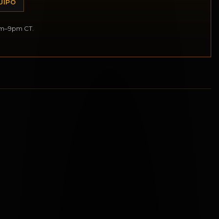
UIPO
am–9pm CT.