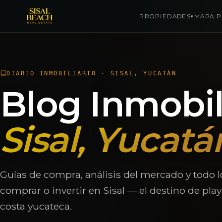
PROPIEDADES
MAPA P
▾
Saltar al contenido
DIARIO INMOBILIARIO · SISAL, YUCATÁN
Blog Inmobil
Sisal, Yucatá
Guías de compra, análisis del mercado y todo l
comprar o invertir en Sisal — el destino de pla
costa yucateca.