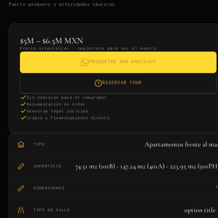
Puerto pesquero y actividades náuticas
$5M – $6.5M MXN
Precio orientativo · regístrate para ver el exacto
PREGUNTAR POR WHATSAPP
RESERVAR TOUR
Sin comisión para el comprador
Documentación en orden
Asesoría legal incluida
Cripto y financiamiento directo
Apartamentos frente al ma
TIPO
74.51 m2 (101B) - 147.24 m2 (401A) - 223.95 m2 (501PH
SUPERFICIE
'
DIMENSIONES
option title 
TIPO DE CALLE