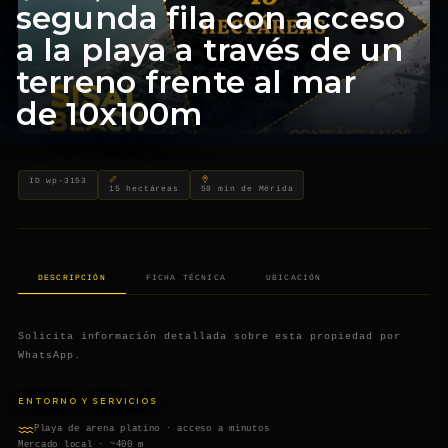
segunda fila con acceso
a la playa a través de un
terreno frente al mar
de 10x100m
Terreno en venta en Sisal Y
TERRENOS FRENTE AL MAR DE PROPIETARIOS PARTICULARES · ZONA
ID wp-3153
15 hectáreas
50 min de Mérida
DESCRIPCIÓN
FICHA TÉCNICA
UBICACIÓN
Solicita información detallada sobre esta propiedad por
WhatsApp.
ENTORNO Y SERVICIOS
Playa de arena platino · acceso a minutos
Mercado local · ~400 m