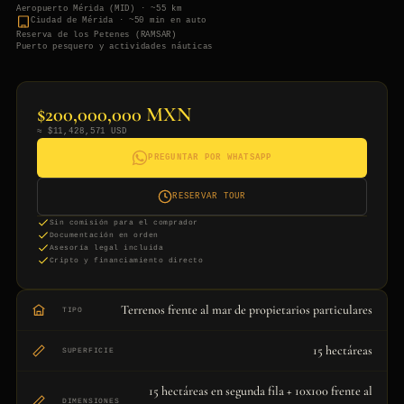
Aeropuerto Mérida (MID) · ~55 km
Ciudad de Mérida · ~50 min en auto
Reserva de los Petenes (RAMSAR)
Puerto pesquero y actividades náuticas
$200,000,000 MXN
≈ $11,428,571 USD
PREGUNTAR POR WHATSAPP
RESERVAR TOUR
Sin comisión para el comprador
Documentación en orden
Asesoría legal incluida
Cripto y financiamiento directo
Terrenos frente al mar de propietarios particulares
TIPO
15 hectáreas
SUPERFICIE
15 hectáreas en segunda fila + 10x100 frente al
DIMENSIONES