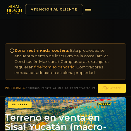
ATENCIÓN AL CLIENTE
Saltar al contenido
Zona restringida costera.
Esta propiedad se
encuentra dentro de los 50 km de la costa (Art. 27
Constitución Mexicana). Compradores extranjeros
requieren
fideicomiso bancario
. Compradores
mexicanos adquieren en plena propiedad.
·
PROPIEDADES
TERRENOS FRENTE AL MAR DE PROPIETARIOS PARTICULARES · ZONA ESTE DE SISAL (LADO DERECHO DEL PUEBLO)
WHATSAPP
TERRENOS FRENTE AL MAR DE PROPIETARIOS
PARTICULARES · ZONA ESTE DE SISAL (LADO
EN VENTA
DERECHO DEL PUEBLO) · SISAL YUCATÁN
Terreno en venta en
Sisal Yucatán (macro-