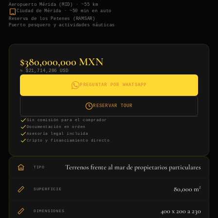
Aeropuerto Mérida (MID) · ~55 km
Ciudad de Mérida · ~50 min en auto
Reserva de los Petenes (RAMSAR)
Puerto pesquero y actividades náuticas
$380,000,000 MXN
≈ $21,714,286 USD
PREGUNTAR POR WHATSAPP
RESERVAR TOUR
Sin comisión para el comprador
Documentación en orden
Asesoría legal incluida
Cripto y financiamiento directo
Terrenos frente al mar de propietarios particulares
TIPO
80,000 m²
SUPERFICIE
400 x 200 a 230
DIMENSIONES