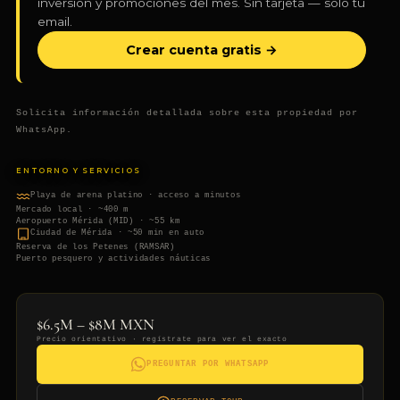
inversión y promociones del mes. Sin tarjeta — solo tu
email.
Crear cuenta gratis →
Solicita información detallada sobre esta propiedad por
WhatsApp.
ENTORNO Y SERVICIOS
Playa de arena platino · acceso a minutos
Mercado local · ~400 m
Aeropuerto Mérida (MID) · ~55 km
Ciudad de Mérida · ~50 min en auto
Reserva de los Petenes (RAMSAR)
Puerto pesquero y actividades náuticas
$6.5M – $8M MXN
Precio orientativo · regístrate para ver el exacto
PREGUNTAR POR WHATSAPP