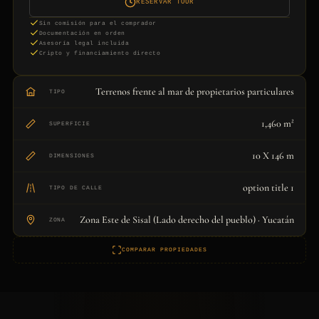
RESERVAR TOUR
Sin comisión para el comprador
Documentación en orden
Asesoría legal incluida
Cripto y financiamiento directo
Terrenos frente al mar de propietarios particulares
TIPO
1,460 m²
SUPERFICIE
10 X 146 m
DIMENSIONES
option title 1
TIPO DE CALLE
Zona Este de Sisal (Lado derecho del pueblo) · Yucatán
ZONA
COMPARAR PROPIEDADES