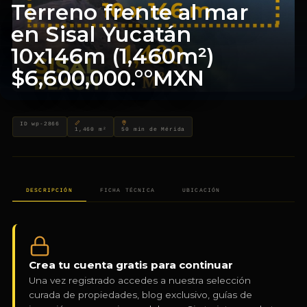
Terreno frente al mar
en Sisal Yucatán
10x146m (1,460m²)
$6,600,000.°°MXN
Terreno frente al mar en S
TERRENOS FRENTE AL MAR DE PROPIETARIOS PARTICULARES · ZONA
ID wp-2866
1,460 m²
50 min de Mérida
DESCRIPCIÓN
FICHA TÉCNICA
UBICACIÓN
Crea tu cuenta gratis para continuar
Una vez registrado accedes a nuestra selección
curada de propiedades, blog exclusivo, guías de