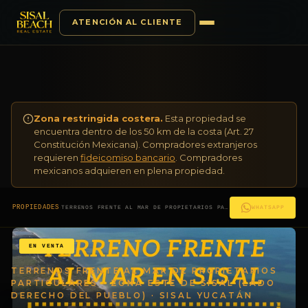
ATENCIÓN AL CLIENTE
Saltar al contenido
Zona restringida costera.
Esta propiedad se
encuentra dentro de los 50 km de la costa (Art. 27
Constitución Mexicana). Compradores extranjeros
requieren
fideicomiso bancario
. Compradores
mexicanos adquieren en plena propiedad.
·
PROPIEDADES
TERRENOS FRENTE AL MAR DE PROPIETARIOS PARTICULARES · ZONA ESTE DE SISAL (LADO DERECHO DEL PUEBLO)
WHATSAPP
EN VENTA
TERRENOS FRENTE AL MAR DE PROPIETARIOS
PARTICULARES · ZONA ESTE DE SISAL (LADO
DERECHO DEL PUEBLO) · SISAL YUCATÁN