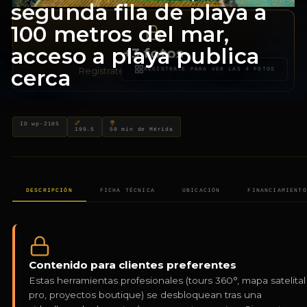
segunda fila de playa a
100 metros del mar,
acceso a playa publica
+3 fotos
cerca
Registrate gratis para verlas todas
REGISTRATE PARA VER LAS 4 FOTOS
Terrenos 7x28m 196m² $675,
TERRENOS CERCA DEL MAR (SEGUNDA, TERCERA Y CUARTA FILA) · 
ID wp-2105
199.5
50 min de Mérida
DESCRIPCIÓN
FICHA TÉCNICA
UBICACIÓN
FINANCIAMIENTO
Contenido para clientes preferentes
Estas herramientas profesionales (tours 360°, mapa satelital
pro, proyectos boutique) se desbloquean tras una