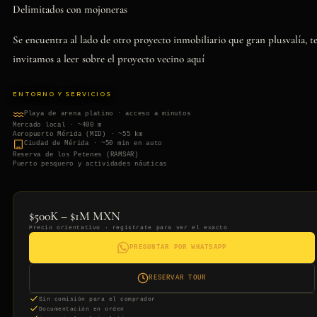
Delimitados con mojoneras
Se encuentra al lado de otro proyecto inmobiliario que gran plusvalía, t
invitamos a leer sobre el proyecto vecino aquí
ENTORNO Y SERVICIOS
Playa de arena platino · acceso a minutos
Mercado local · ~400 m
Aeropuerto Mérida (MID) · ~55 km
Ciudad de Mérida · ~50 min en auto
Reserva de los Petenes (RAMSAR)
Puerto pesquero y actividades náuticas
$500K – $1M MXN
Precio orientativo · regístrate para ver el exacto
PREGUNTAR POR WHATSAPP
RESERVAR TOUR
Sin comisión para el comprador
Documentación en orden