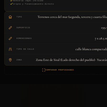
Asesoría legal incluida
Cripto y financiamiento directo
Terrenos cerca del mar (segunda, tercera y cuarta fila
TIPO
199.
SUPERFICIE
7 x 28.5 
DIMENSIONES
calle blanca compactad
TIPO DE CALLE
Zona Este de Sisal (Lado derecho del pueblo) · Yucatá
ZONA
COMPARAR PROPIEDADES