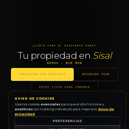
¿LISTO PARA EL SIGUIENTE PASO?
Tu propiedad en
Sisal
$500K – $1M MXN
PREGUNTAR POR WHATSAPP
RESERVAR TOUR
ESTOY LISTO PARA COMPRAR
AVISO DE COOKIES
Usamos cookies
esenciales
para que el sitio funcione y
analíticas
(sin tracking individual) para mejorarlo.
Aviso de
privacidad
.
PREFERENCIAS