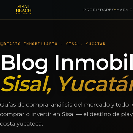
PROPIEDADES
MAPA P
▾
Saltar al contenido
DIARIO INMOBILIARIO · SISAL, YUCATÁN
Blog Inmobil
Sisal, Yucatá
Guías de compra, análisis del mercado y todo l
comprar o invertir en Sisal — el destino de pla
costa yucateca.